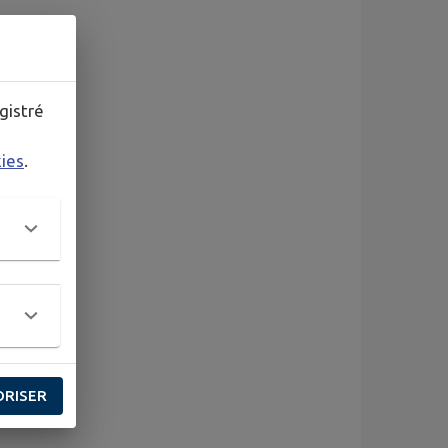
gistré
kies
.
ORISER