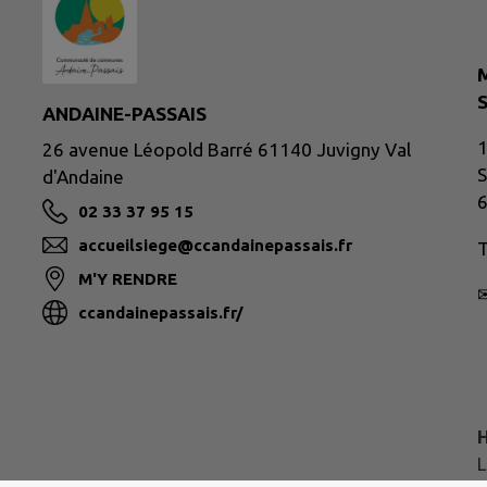
ANDAINE-PASSAIS
1
26 avenue Léopold Barré 61140 Juvigny Val
S
d'Andaine
6
02 33 37 95 15
accueilsiege@ccandainepassais.fr
T
M'Y RENDRE
ccandainepassais.fr/
H
L