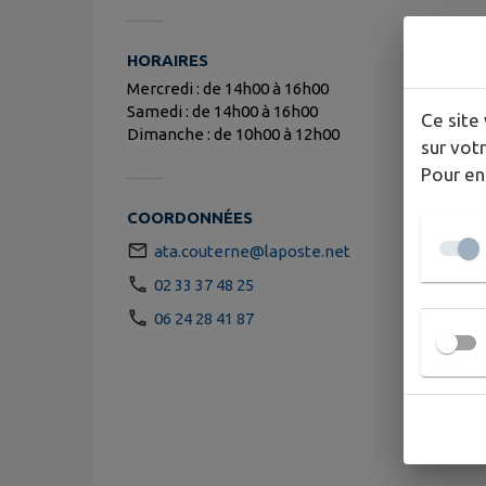
HORAIRES
Mercredi : de 14h00 à 16h00
Samedi : de 14h00 à 16h00
Ce site 
Dimanche : de 10h00 à 12h00
sur votr
Pour en
COORDONNÉES
ata.couterne@laposte.net
02 33 37 48 25
06 24 28 41 87