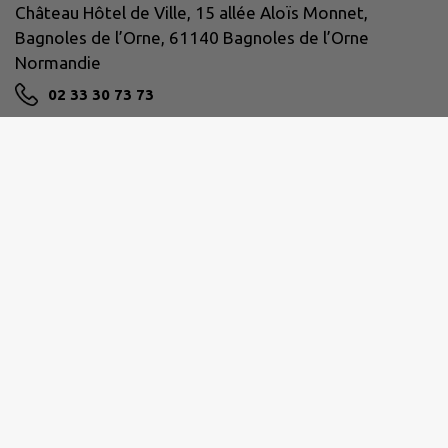
Château Hôtel de Ville, 15 allée Aloïs Monnet,
Bagnoles de l’Orne, 61140 Bagnoles de l’Orne
Normandie
02 33 30 73 73
NOUS CONTACTER
M'Y RENDRE
www.ville-bagnolesdelorne.com/
ANDAINE-PASSAIS
26 avenue Léopold Barré 61140 Juvigny Val d'Andaine